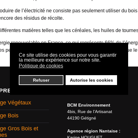
roduire de l’électricité ne consiste pas seulement utiliser du bo
encore des résidus de récolte.
ifférentes matières telles que les céréales, les huiles de tourne
rgie renouvelable en France, ce qui représente 66% de l’énergie
peuvent être utilisées pour produire de l’énergie telles que le s
Ce site utilise des cookies pour vous garantir
la meilleure expérience sur notre site.
Politique de cookies
Refuser
Autorise les cookies
PRESTATIONS
NOUS CONTACTER
ge Végétaux
BCM Environnement
4bis, Rue de l'Artisanat
ge Bois
44190 Gétigné
ge Gros Bois et
Agence région Nantaise :
hes
Karine HOUGUET