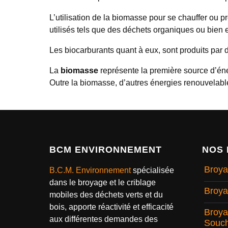
L’utilisation de la biomasse pour se chauffer ou p
utilisés tels que des déchets organiques ou bien 
Les biocarburants quant à eux, sont produits par d
La
biomasse
représente la première source d’éne
Outre la biomasse, d’autres énergies renouvelables 
BCM ENVIRONNEMENT
NOS 
Broya
B.C.M. Environnement
spécialisée
dans le broyage et le criblage
Broya
mobiles des déchets verts et du
bois, apporte réactivité et efficacité
Broya
aux différentes demandes des
Souc