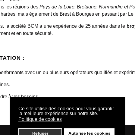
ans les régions des
Pays de la Loire, Bretagne, Normandie et P
hartres, mais également de Brest à Bourges en passant par Le
els, la société BCM a une expérience de 25 années dans le
bro
ment et en toute sécurité.
TATION :
 performants avec un ou plusieurs opérateurs qualifiés et expéri
ines.
ndre à vos besoins.
Ce site utilise des cookies pour vous garantir
la meilleure expérience sur notre site.
Politique de cookies
Refuser
Autorise les cookies