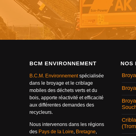
BCM ENVIRONNEMENT
NOS 
Broya
B.C.M. Environnement
spécialisée
dans le broyage et le criblage
Broya
mobiles des déchets verts et du
bois, apporte réactivité et efficacité
Broya
aux différentes demandes des
Souc
recycleurs.
Cribl
Nous intervenons dans les régions
(Trom
des
Pays de la Loire
,
Bretagne
,