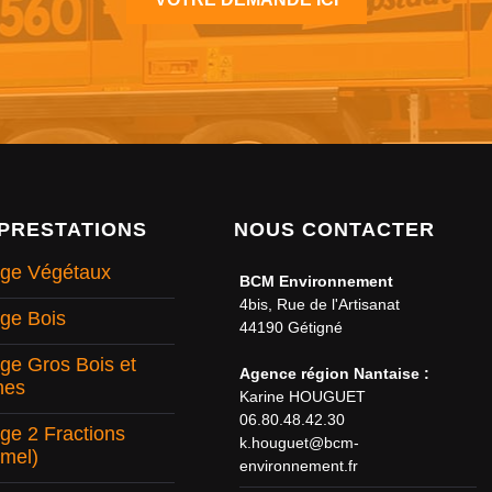
PRESTATIONS
NOUS CONTACTER
ge Végétaux
BCM Environnement
4bis, Rue de l'Artisanat
ge Bois
44190 Gétigné
ge Gros Bois et
Agence région Nantaise :
hes
Karine HOUGUET
06.80.48.42.30
age 2 Fractions
k.houguet@bcm-
mel)
environnement.fr