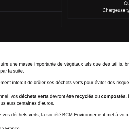
Ou
Chargeuse t
uire une masse importante de végétaux tels que des taillis, b
ar la suite.
ictement interdit de brûler ses déchets verts pour éviter des ri
onnel, vos
déchets verts
devront être
recyclés
ou
compostés
.
usieurs centaines d’euros.
vos déchets verts, la société BCM Environnement met à votre
la France.